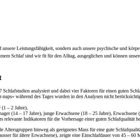
und unsere Leistungsfähigkeit, sondern auch unsere psychische und kör
em Schlaf sind wir fit für den Alltag, ausgeglichen und können unsere
t
hlafstudien analysiert und dabei vier Faktoren für einen guten Schlaf 
naps» während des Tages wurden in den Analysen nicht berücksichtigt. 
(1 – 2 Jahre),
eenager (14 – 17 Jahre), junge Erwachsene (18 – 25 Jahre), Erwachsene 
rs relevante Indikatoren für die Vorhersage einer guten Schlafqualität h
le Altersgruppen hinweg als geeignetes Mass für eine gute Schlafquali
 (ausser für ältere Erwachsene), zeigte eine Einschlafdauer von 45 – 60 