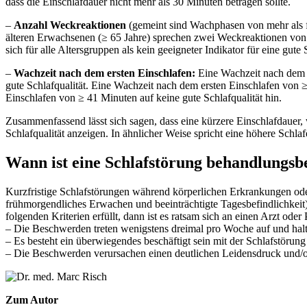
dass die Einschlafdauer nicht mehr als 30 Minuten betragen sollte.
–
Anzahl Weckreaktionen
(gemeint sind Wachphasen von mehr als fü
älteren Erwachsenen (≥ 65 Jahre) sprechen zwei Weckreaktionen von m
sich für alle Altersgruppen als kein geeigneter Indikator für eine gute 
–
Wachzeit nach dem ersten Einschlafen:
Eine Wachzeit nach dem er
gute Schlafqualität. Eine Wachzeit nach dem ersten Einschlafen von 
Einschlafen von ≥ 41 Minuten auf keine gute Schlafqualität hin.
Zusammenfassend lässt sich sagen, dass eine kürzere Einschlafdaue
Schlafqualität anzeigen. In ähnlicher Weise spricht eine höhere Schlaf
Wann ist eine Schlafstörung behandlungsb
Kurzfristige Schlafstörungen während körperlichen Erkrankungen ode
frühmorgendliches Erwachen und beeinträchtigte Tagesbefindlichkeit
folgenden Kriterien erfüllt, dann ist es ratsam sich an einen Arzt o
– Die Beschwerden treten wenigstens dreimal pro Woche auf und halte
– Es besteht ein überwiegendes beschäftigt sein mit der Schlafstöru
– Die Beschwerden verursachen einen deutlichen Leidensdruck und/o
Zum Autor