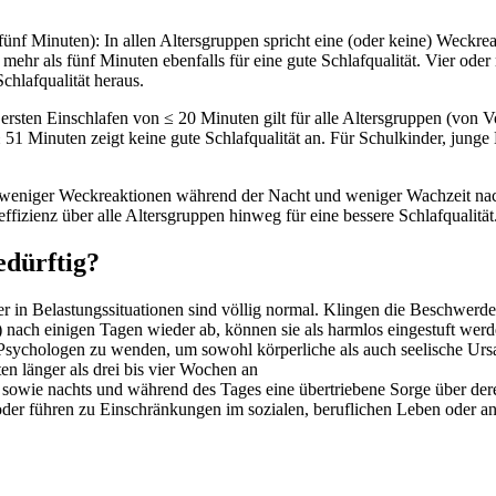
nf Minuten): In allen Altersgruppen spricht eine (oder keine) Weckreak
ehr als fünf Minuten ebenfalls für eine gute Schlafqualität. Vier ode
Schlafqualität heraus.
sten Einschlafen von ≤ 20 Minuten gilt für alle Altersgruppen (von Vor
≥ 51 Minuten zeigt keine gute Schlafqualität an. Für Schulkinder, jun
r, weniger Weckreaktionen während der Nacht und weniger Wachzeit nac
effizienz über alle Altersgruppen hinweg für eine bessere Schlafqualität
edürftig?
r in Belastungssituationen sind völlig normal. Klingen die Beschwerd
) nach einigen Tagen wieder ab, können sie als harmlos eingestuft we
der Psychologen zu wenden, um sowohl körperliche als auch seelische Ur
n länger als drei bis vier Wochen an
ng sowie nachts und während des Tages eine übertriebene Sorge über d
der führen zu Einschränkungen im sozialen, beruflichen Leben oder a