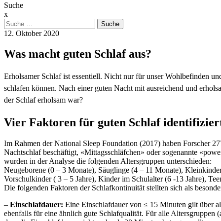
Suche
x
Suche
nach:
12. Oktober 2020
Was macht guten Schlaf aus?
Erholsamer Schlaf ist essentiell. Nicht nur für unser Wohlbefinden 
schlafen können. Nach einer guten Nacht mit ausreichend und erholsam
der Schlaf erholsam war?
Vier Faktoren für guten Schlaf identifizier
Im Rahmen der National Sleep Foundation (2017) haben Forscher 277 Sc
Nachtschlaf beschäftigt, «Mittagsschläfchen» oder sogenannte «power-
wurden in der Analyse die folgenden Altersgruppen unterschieden:
Neugeborene (0 – 3 Monate), Säuglinge (4 – 11 Monate), Kleinkinder 
Vorschulkinder ( 3 – 5 Jahre), Kinder im Schulalter (6 -13 Jahre), T
Die folgenden Faktoren der Schlafkontinuität stellten sich als besonde
–
Einschlafdauer:
Eine Einschlafdauer von ≤ 15 Minuten gilt über al
ebenfalls für eine ähnlich gute Schlafqualität. Für alle Altersgruppen