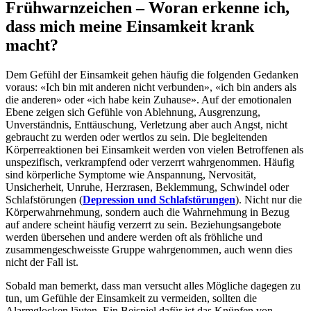
Frühwarnzeichen – Woran erkenne ich,
dass mich meine Einsamkeit krank
macht?
Dem Gefühl der Einsamkeit gehen häufig die folgenden Gedanken
voraus: «Ich bin mit anderen nicht verbunden», «ich bin anders als
die anderen» oder «ich habe kein Zuhause». Auf der emotionalen
Ebene zeigen sich Gefühle von Ablehnung, Ausgrenzung,
Unverständnis, Enttäuschung, Verletzung aber auch Angst, nicht
gebraucht zu werden oder wertlos zu sein. Die begleitenden
Körperreaktionen bei Einsamkeit werden von vielen Betroffenen als
unspezifisch, verkrampfend oder verzerrt wahrgenommen. Häufig
sind körperliche Symptome wie Anspannung, Nervosität,
Unsicherheit, Unruhe, Herzrasen, Beklemmung, Schwindel oder
Schlafstörungen (
Depression und Schlafstörungen
). Nicht nur die
Körperwahrnehmung, sondern auch die Wahrnehmung in Bezug
auf andere scheint häufig verzerrt zu sein. Beziehungsangebote
werden übersehen und andere werden oft als fröhliche und
zusammengeschweisste Gruppe wahrgenommen, auch wenn dies
nicht der Fall ist.
Sobald man bemerkt, dass man versucht alles Mögliche dagegen zu
tun, um Gefühle der Einsamkeit zu vermeiden, sollten die
Alarmglocken läuten. Ein Beispiel dafür ist das Knüpfen von