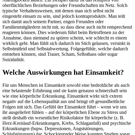
oberflächlichen Beziehungen oder Freundschaften im Netz. Solch
typische Verhaltensweisen, mit denen man sich selbst nicht
eingesteht einsam zu sein, sind jedoch kontraproduktiv. Man teilt
sich damit auch seinem Partner, engen Freunden oder
Familienmitgliedern nicht mit, so dass diese auch nicht entsprechend
reagieren können. Dies wiederum führt beim Betroffenen zu der
Annahme, dass niemand zu spüren scheint, wie schlecht es einem
wirklich geht. Man fühlt sich dadurch im Stich gelassen, versinkt in
Selbstmitleid und Selbstabwertung. Folgegefühle, welche dadurch
entstehen können, sind Trauer, Scham, Selbsthass oder sogar
Suizidalität.
Welche Auswirkungen hat Einsamkeit?
Für uns Menschen ist Einsamkeit sowohl eine bedrohliche als auch
eine belastende Erfahrung und sie kann genauso schmerzhaft sein
wie eine körperliche Erkrankung. Einsamkeit wirkt sich extrem
negativ auf die Lebensqualität aus und bringt oft gesundheitliche
Folgen mit sich. Das Gefühl der Einsamkeit führt – wenn wir uns
ihr ausgeliefert fühlen – auf der körperlichen Ebene zu Stress und
stellt deshalb ein wesentlicher Risikofaktor für körperliche (z. B.
Herz-Kreislauf-Erkrankungen, Krebs, Schlaganfall) und psychische
Erkrankungen (bspw. Depressionen, Angststörungen,
Schlafstörungen) dar. Schockierender Weise konnten Studien sogar